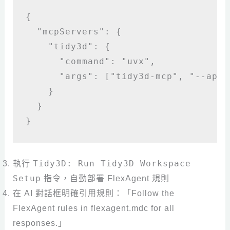
{

  "mcpServers": {

    "tidy3d": {

      "command": "uvx",

      "args": ["tidy3d-mcp", "--api-
    }

  }

}
Tidy3D: Run Tidy3D Workspace
執行
Setup
指令，自動部署 FlexAgent 規則
在 AI 對話框明確引用規則：「Follow the
FlexAgent rules in flexagent.mdc for all
responses.」