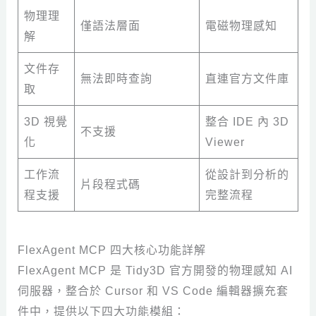
物理理
僅語法層面
電磁物理感知
解
文件存
無法即時查詢
直連官方文件庫
取
3D 視覺
整合 IDE 內 3D
不支援
化
Viewer
工作流
從設計到分析的
片段程式碼
程支援
完整流程
FlexAgent MCP 四大核心功能詳解
FlexAgent MCP 是 Tidy3D 官方開發的物理感知 AI
伺服器，整合於 Cursor 和 VS Code 編輯器擴充套
件中，提供以下四大功能模組：