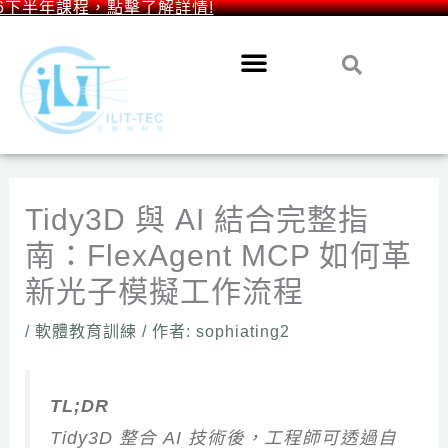
6下半年課程，點擊了解詳情!
跳
搜
搜
至
尋
主
尋
要
內
容
Tidy3D 與 AI 結合完整指
南：FlexAgent MCP 如何革
新光子模擬工作流程
/
軟體教育訓練
/ 作者:
sophiating2
TL;DR
Tidy3D 整合 AI 技術後，工程師可透過自